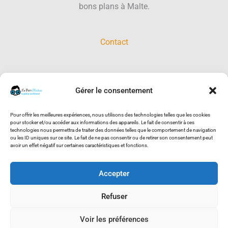
bons plans à Malte.
Contact
Gérer le consentement
RECHERCHER SUR LE SITE :
Pour offrir les meilleures expériences, nous utilisons des technologies telles que les cookies
pour stocker et/ou accéder aux informations des appareils. Le fait de consentir à ces
technologies nous permettra de traiter des données telles que le comportement de navigation
ou les ID uniques sur ce site. Le fait de ne pas consentir ou de retirer son consentement peut
avoir un effet négatif sur certaines caractéristiques et fonctions.
Rechercher :
Accepter
Refuser
Copyright © 2026 Le Petit Maltais
Mentions légales
Voir les préférences