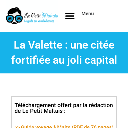
Aller
au
Menu
contenu
La Valette : une citée
fortifiée au joli capital
Téléchargement offert par la rédaction
de Le Petit Maltais :
>> Guide voyage à Malte (PDF de 76 pages)