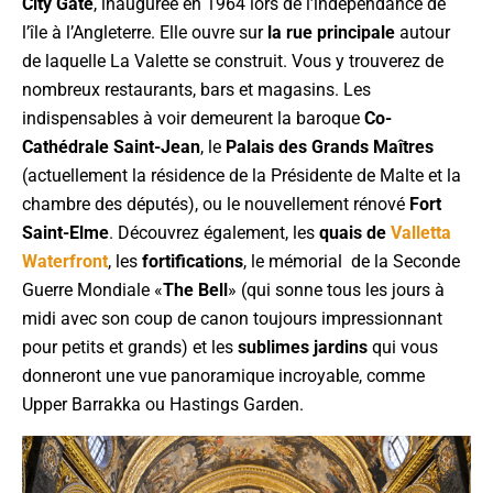
City Gate
, inaugurée en 1964 lors de l’indépendance de
l’île à l’Angleterre. Elle ouvre sur
la rue principale
autour
de laquelle La Valette se construit. Vous y trouverez de
nombreux restaurants, bars et magasins. Les
indispensables à voir demeurent la baroque
Co-
Cathédrale Saint-Jean
, le
Palais des Grands Maîtres
(actuellement la résidence de la Présidente de Malte et la
chambre des députés), ou le nouvellement rénové
Fort
Saint-Elme
. Découvrez également, les
quais de
Valletta
Waterfront
, les
fortifications
, le mémorial de la Seconde
Guerre Mondiale «
The Bell
» (qui sonne tous les jours à
midi avec son coup de canon toujours impressionnant
pour petits et grands) et les
sublimes jardins
qui vous
donneront une vue panoramique incroyable, comme
Upper Barrakka ou Hastings Garden.