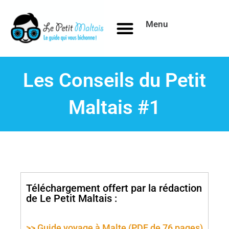
Aller
au
Menu
contenu
Les Conseils du Petit
Maltais #1
Téléchargement offert par la rédaction
de Le Petit Maltais :
>> Guide voyage à Malte (PDF de 76 pages)