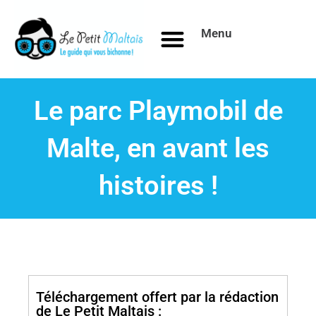
Aller
au
Menu
contenu
Le parc Playmobil de
Malte, en avant les
histoires !
Téléchargement offert par la rédaction
de Le Petit Maltais :