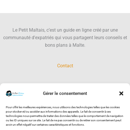
Le Petit Maltais, c’est un guide en ligne créé par une
communauté d'expatriés qui vous partagent leurs conseils et
bons plans à Malte.
Contact
Gérer le consentement
RECHERCHER SUR LE SITE :
Pour offrir les meilleures expériences, nous utilisons des technologies telles que les cookies
pour stocker et/ou accéder aux informations des appareils. Le fait de consentir à ces
technologies nous permettra de traiter des données telles que le comportement de navigation
ou les ID uniques sur ce site. Le fait de ne pas consentir ou de retirer son consentement peut
avoir un effet négatif sur certaines caractéristiques et fonctions.