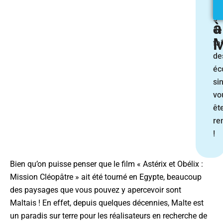
La
v
ga
à
de
M
fai
de
éc
si
vo
êt
re
!
Bien qu’on puisse penser que le film « Astérix et Obélix :
Mission Cléopâtre » ait été tourné en Egypte, beaucoup
des paysages que vous pouvez y apercevoir sont
Maltais ! En effet, depuis quelques décennies, Malte est
un paradis sur terre pour les réalisateurs en recherche de