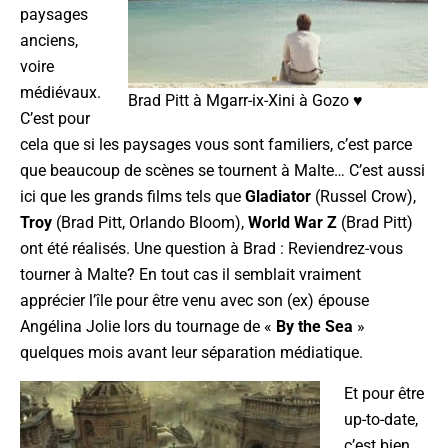
paysages
anciens,
voire
médiévaux.
Brad Pitt à Mgarr-ix-Xini à Gozo ♥
C’est pour
cela que si les paysages vous sont familiers, c’est parce
que beaucoup de scènes se tournent à Malte… C’est aussi
ici que les grands films tels que
Gladiator
(Russel Crow),
Troy
(Brad Pitt, Orlando Bloom),
World War Z
(Brad Pitt)
ont été réalisés. Une question à Brad : Reviendrez-vous
tourner à Malte? En tout cas il semblait vraiment
apprécier l’île pour être venu avec son (ex) épouse
Angélina Jolie lors du tournage de «
By the Sea
»
quelques mois avant leur séparation médiatique.
Et pour être
up-to-date,
c’est bien