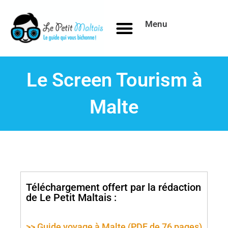
Aller
au
Menu
contenu
Le Screen Tourism à
Malte
Téléchargement offert par la rédaction
de Le Petit Maltais :
>> Guide voyage à Malte (PDF de 76 pages)