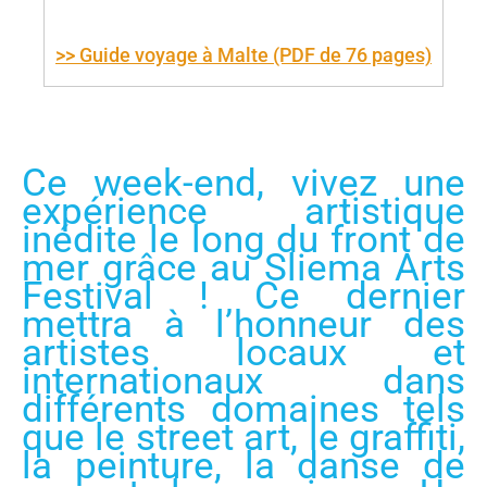
>> Guide voyage à Malte (PDF de 76 pages)
Ce week-end, vivez une
expérience artistique
inédite le long du front de
mer grâce au Sliema Arts
Festival ! Ce dernier
mettra à l’honneur des
artistes locaux et
internationaux dans
différents domaines tels
que le street art, le graffiti,
la peinture, la danse de