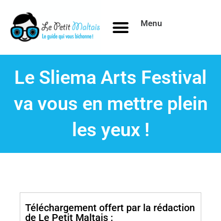
Aller
au
Menu
contenu
Le Sliema Arts Festival
va vous en mettre plein
les yeux !
Téléchargement offert par la rédaction
de Le Petit Maltais :