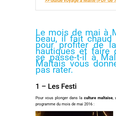
>> Guide voyage à Malte (PDF de 
Le mois de mai à Mal
beau, il fait chaud
pour profiter de la
nautiques et faire 
se passe-t-il à Ma
Maltais vous donn
pas rater.
1 – Les Festi
Pour vous plonger dans la
culture maltaise
,
programme du mois de mai 2016 :