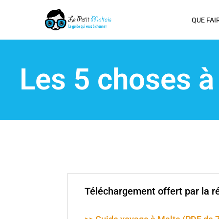
Aller
au
QUE FAI
contenu
Les 5 choses à
Téléchargement offert par la ré