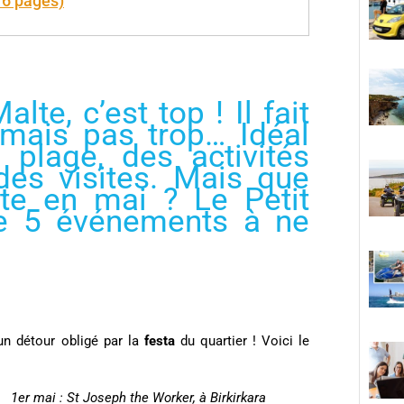
76 pages)
te, c’est top ! Il fait
 mais pas trop… Idéal
 plage, des activités
des visites. Mais que
lte en mai ? Le Petit
e 5 événements à ne
 un détour obligé par la
festa
du quartier ! Voici le
1er mai : St Joseph the Worker, à Birkirkara